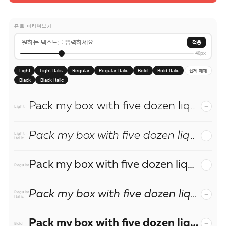
폰트 미리써보기
적용
40px
Light
Light Italic
Regular
Regular Italic
Bold
Bold Italic
전체 해제
Black
Black Italic
Pack my box with five dozen liquor jugs.
−
Light
Pack my box with five dozen liquor jugs.
−
Light
Italic
Pack my box with five dozen liquor jugs.
−
Regular
Pack my box with five dozen liquor jugs.
−
Regular
Italic
Pack my box with five dozen liquor jugs.
−
Bold