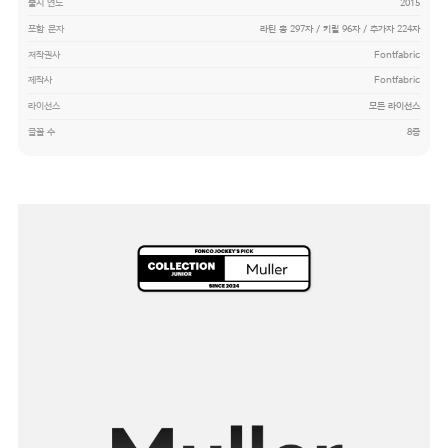
출시 연도
2015
포함 문자
라틴 총 297자 / 키릴 96자 / 추가자 224자
저작권사
Fontfabric
제작사
Fontfabric
라이선스
모든 라이선스
글꼴 수
8종