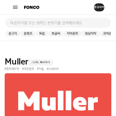
윤고딕
윤명조
독립
붓글씨
자막폰트
영상자막
귀여운
Muller
URL 복사하기
#폰트패브릭
#라틴폰트
#키릴
#산세리프