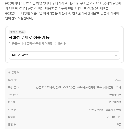
활용하기에 적합하도록 하였습니다. 현대적이고 직선적인 구조를 가지지만, 궁서의 필법에
기초한 획 꺾임의 굴림과 삐침, 이음보 등의 두께 변화 표현으로 긴장감과 재미를
주었습니다. 다양한 오픈타입 피쳐기능을 지원하고, 언어권의 확장 개발로 유럽과 러시아
언어권도 지원합니다.
콜렉션 폰트
콜렉션 구매로 이용 가능
이 폰트는 아래 콜렉션 구매 시 이용할 수 있습니다.
TE 가 콜렉션
→
제품정보
출시 연도
2025
포함 문자
한글 11,172자/영문 95자/KS특수문자 986자/라틴확장 330자/대체글립 141자
저작권사
타입에디션
제작사
타입에디션
디자이너
이현승, 이해린, 정소휘, 김근영
라이선스
모든 라이선스
글꼴 수
9종