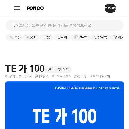
윤고딕
윤명조
독립
붓글씨
자막폰트
영상자막
귀여운
TE 가 100
URL 복사하기
#타입에디션
#고딕
#네오산스
#네오모던산스
#오픈타입
#오픈타입피쳐