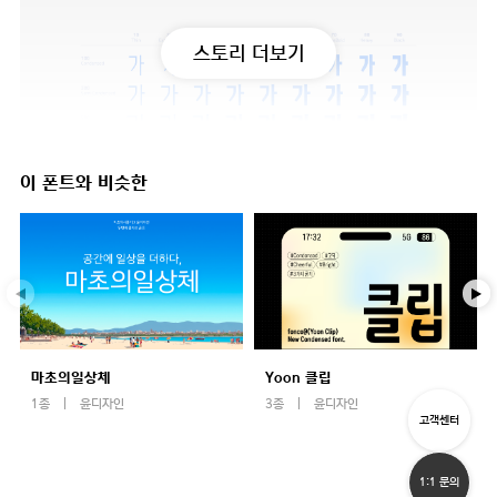
스토리 더보기
이 폰트와 비슷한
마초의일상체
Yoon 클립
1종
윤디자인
3종
윤디자인
고객센터
1:1 문의