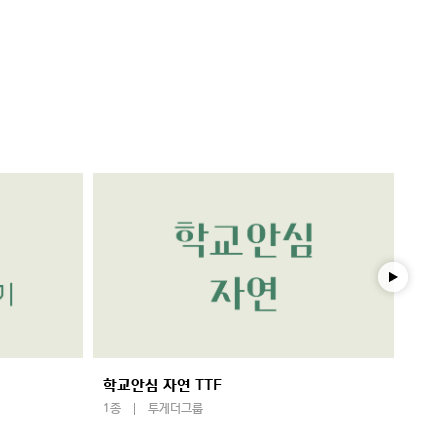
학교안심 자연 TTF
학교
1종
투게더그룹
1종