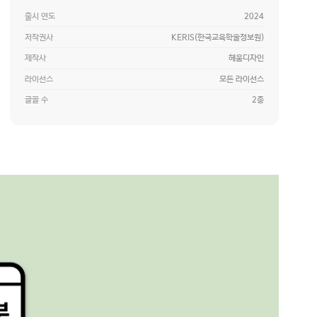
출시 연도
2024
저작권사
KERIS(한국교육학술정보원)
제작사
헤움디자인
라이선스
모든 라이선스
글꼴 수
2종