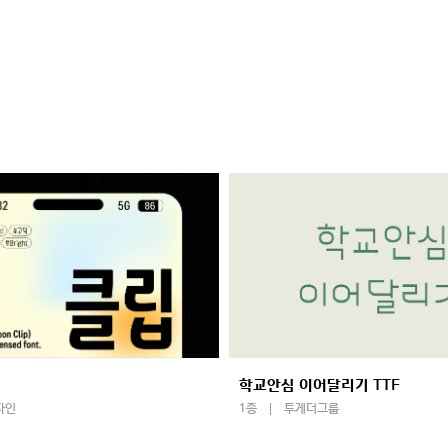
학교안심 이어달리기 TTF
자인
1종
투게더그룹