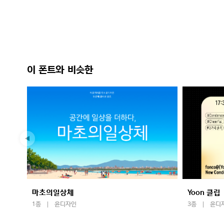
이 폰트와 비슷한
마초의일상체
Yoon 클립
1종
윤디자인
3종
윤디