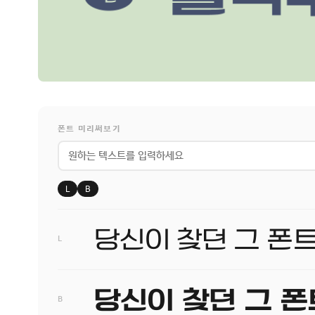
폰트 미리써보기
L
B
L
B