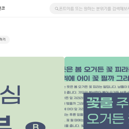
폰코
사하기