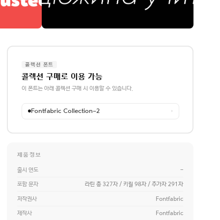
콜렉션 폰트
콜렉션 구매로 이용 가능
이 폰트는 아래 콜렉션 구매 시 이용할 수 있습니다.
Fontfabric Collection-2
→
제품정보
출시 연도
-
포함 문자
라틴 총 327자 / 키릴 98자 / 추가자 291자
저작권사
Fontfabric
제작사
Fontfabric