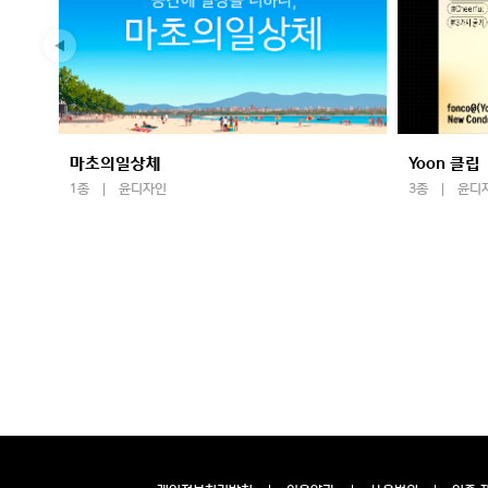
마초의일상체
Yoon 클립
1종
윤디자인
3종
윤디