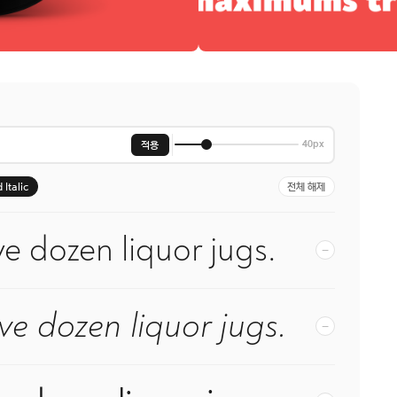
적용
40px
 Italic
전체 해제
e dozen liquor jugs.
−
ve dozen liquor jugs.
−