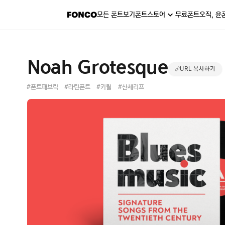
모든 폰트보기
폰트스토어
무료폰트
오직, 윤
Noah Grotesque
URL 복사하기
#폰트패브릭
#라틴폰트
#키릴
#산세리프