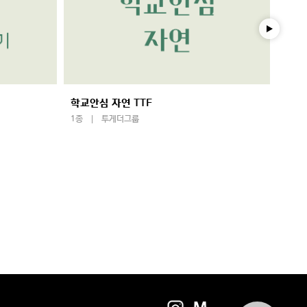
학교안심 자연 TTF
학교
1종
투게더그룹
1종