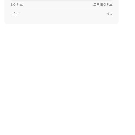
라이선스
모든 라이선스
글꼴 수
6종