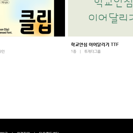
학교안심 이어달리기 TTF
자인
1종
투게더그룹