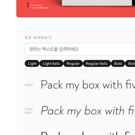
폰트 미리써보기
Light
Light Italic
Regular
Regular Italic
Bold
Bold
Pack my box with fiv
Light
Pack my box with fi
Light
Italic