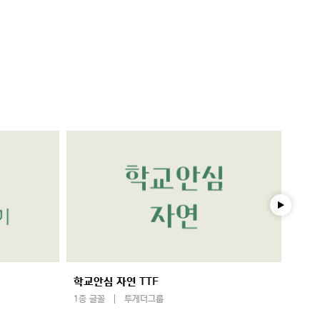
학교안심 자연 TTF
학교
1종 글꼴
투게더그룹
1종 