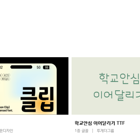
학교안심 이어달리기 TTF
윤디자인
1종 글꼴
투게더그룹