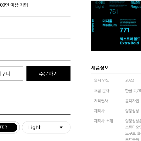
300인 이상 기업
제품정보
바구니
주문하기
출시 연도
2022
포함 문자
한글 2,7
저작권사
윤디자인
제작사
엉뚱상상
제작사 소개
엉뚱상상은
Light
스튜디오입
TER
도구로 확
폰트들을 