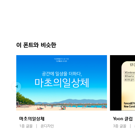
이 폰트와 비슷한
마초의일상체
Yoon 클립
1종 글꼴
윤디자인
3종 글꼴