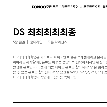
모든 폰트보기
폰트스토어
무료폰트
오직, 윤
DS 최최최최최종
5종 글꼴
윤디자인
모든 라이선스
DS최최최최최종은 키노트나 파워포인트 같은 프레젠테이션 문서를 
이미지를 제작할 때, 폰트를 바꾸는 것만으로 신속히 디자인 완성도를
탄생한 폰트입니다. 눈에 띄는 타이틀 폰트를 찾으시나요? 잘 읽히
쓸 수 있는 폰트를 찾으신다고요? 당신을 ver.1, ver.2, ver.3 
DS최최최최최종이 작업에 마침표를 찍어드립니다.