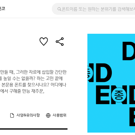
폰코
만들 때, 그러한 자료에 삽입할 간단한
 높일 수는 없을까? 하는 고민 끝에
는 본문용 폰트를 찾으시나요? 어디에나
의 늪에서 구해줄 만능 재주꾼,
사양&유의사항
사용범위