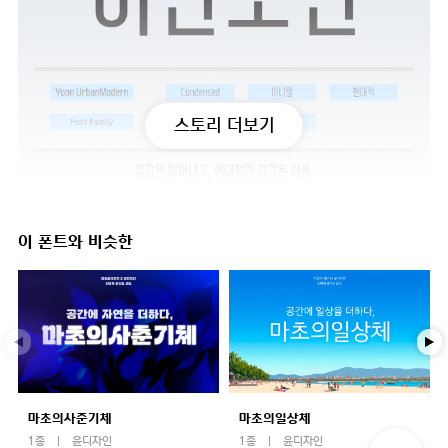
스토리 더보기
이 폰트와 비슷한
마초의사춘기체
마초의일상체
1종
윤디자인
1종
윤디자인