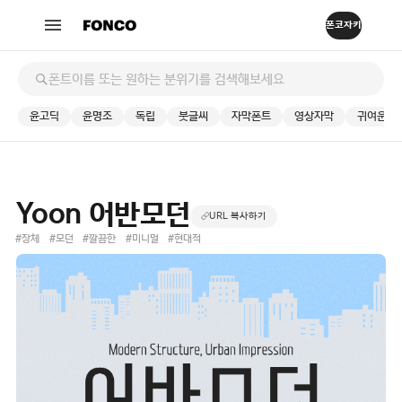
윤고딕
윤명조
독립
붓글씨
자막폰트
영상자막
귀여운
Yoon 어반모던
URL 복사하기
#장체
#모던
#깔끔한
#미니멀
#현대적