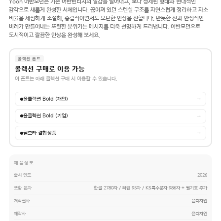
Yoon 어반모던은 기존 어반빈티지의 질감을 덜어내고, 보다 정제된 형태와 현대적인
감각으로 새롭게 완성한 서체입니다. 끊어져 있던 스텐실 구조를 자연스럽게 정리하고 자소
비율을 세심하게 조절해, 중립적이면서도 모던한 인상을 전합니다. 반듯한 선과 안정적인
비례가 만들어내는 또렷한 분위기는 메시지를 더욱 선명하게 드러냅니다. 어반모던으로
도시적이고 깔끔한 인상을 완성해 보세요.
콜렉션 폰트
콜렉션 구매로 이용 가능
이 폰트는 아래 콜렉션 구매 시 이용할 수 있습니다.
윤콜렉션 Bold (개인)
→
윤콜렉션 Bold (기업)
→
필모라 결합상품
→
제품정보
출시 연도
2026
포함 문자
한글 2780자 / 라틴 95자 / KS특수문자 986자 + 원기호 추가
저작권사
윤디자인
제작사
윤디자인