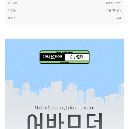
디자이너
김채림, 이정은
라이선스
모든 라이선스
글꼴 수
2종