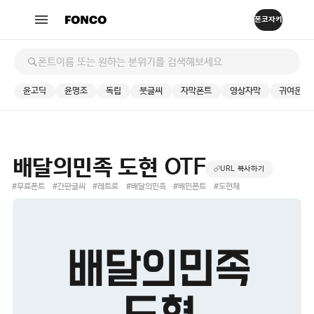
윤고딕
윤명조
독립
붓글씨
자막폰트
영상자막
귀여운
배달의민족 도현 OTF
URL 복사하기
#무료폰트
#간판글씨
#레트로
#배달의민족
#배민폰트
#도현체