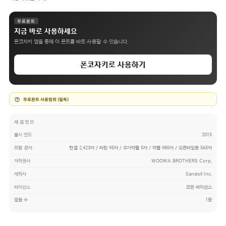
무료폰트
지금 바로 사용하세요
폰코자키 앱을 통해 이 폰트를 바로 사용할 수 있습니다.
폰코자키로 사용하기
무료폰트 사용범위 (필독)
제품정보
출시 연도
2015
포함 문자
한글 2,423자 / 라틴 95자 / 추가약물 5자 / 약물 985자 / 오픈타입용 565자
저작권사
WOOWA BROTHERS Corp.
제작사
Sandoll Inc.
라이선스
모든 라이선스
글꼴 수
1종