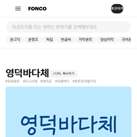
윤고딕
윤명조
독립
붓글씨
자막폰트
영상자막
귀여운
영덕바다체
URL 복사하기
#무료폰트
#도시서체
#영덕군
#푸른바다
#폰트로여행가자