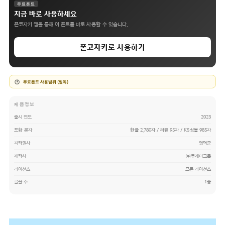
무료폰트
지금 바로 사용하세요
폰코자키 앱을 통해 이 폰트를 바로 사용할 수 있습니다.
폰코자키로 사용하기
무료폰트 사용범위 (필독)
제품정보
출시 연도
2023
포함 문자
한글 2,780자 / 라틴 95자 / KS심볼 985자
저작권사
영덕군
제작사
㈜투게더그룹
라이선스
모든 라이선스
글꼴 수
1종