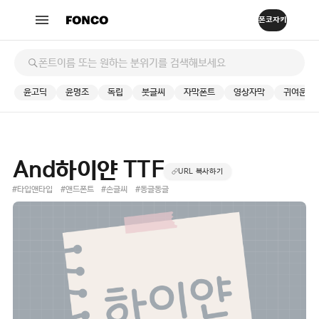
윤고딕
윤명조
독립
붓글씨
자막폰트
영상자막
귀여운
And하이얀 TTF
URL 복사하기
#타입앤타입
#앤드폰트
#손글씨
#동글동글