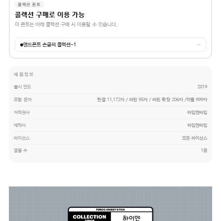
콜렉션 폰트
콜렉션 구매로 이용 가능
이 폰트는 아래 콜렉션 구매 시 이용할 수 있습니다.
앤드폰트 손글씨 콜렉션-1
→
제품정보
출시 연도
2019
포함 문자
한글 11,172자 / 라틴 95자 / 라틴 확장 206자 /약물 999자
저작권사
타입앤타입
제작사
타입앤타입
라이선스
모든 라이선스
글꼴 수
1종