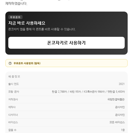
제작하였습니다.
무료폰트
지금 바로 사용하세요
폰코자키 앱을 통해 이 폰트를 바로 사용할 수 있습니다.
폰코자키로 사용하기
무료폰트 사용범위 (필독)
제품정보
출시 연도
2021
포함 문자
한글 2,788자 / 라틴 95자 / KS특수문자 986자 / 옛한글 5,400자
저작권사
국립한글박물관
제작사
윤디자인
디자이너
윤디자인
라이선스
모든 라이선스
글꼴 수
1종