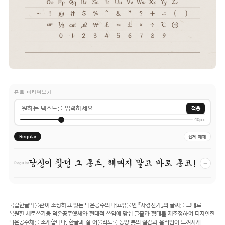
폰트 미리써보기
적용
40px
Regular
전체 해제
당신이 찾던 그 폰트, 헤매지 말고 바로 폰코!
−
Regular
국립한글박물관이 소장하고 있는 덕온공주의 대표유물인 『자경전기』의 글씨를 그대로
복원한 세로쓰기용 덕온공주옛체와 현대적 쓰임에 맞춰 글줄과 형태를 재조정하여 디자인한
덕온공주체를 소개합니다. 한글과 잘 어울리도록 동양 붓의 질감과 움직임이 느껴지게