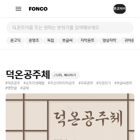
윤고딕
윤명조
독립
붓글씨
자막폰트
영상자막
귀여운
덕온공주체
URL 복사하기
#덕온공주
#순조의셋째딸
#조선의마지막공주
#무료폰트
#자경전기
#붓글씨폰트
#옛한글
#궁체