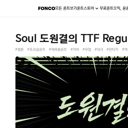
모든 폰트보기
폰트스토어
무료폰트
오직, 윤
Soul 도원결의 TTF Regu
#웹툰
#효과음폰트
#제목용폰트
#커버
#무협
#대극
#판타지
#액