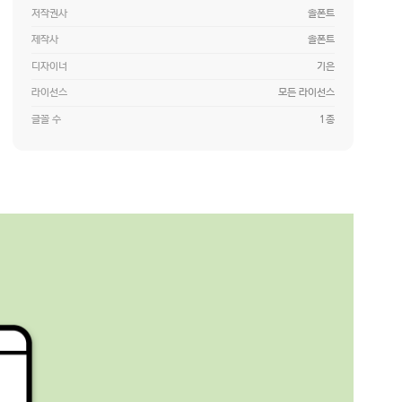
저작권사
솔폰트
제작사
솔폰트
디자이너
기은
라이선스
모든 라이선스
글꼴 수
1종