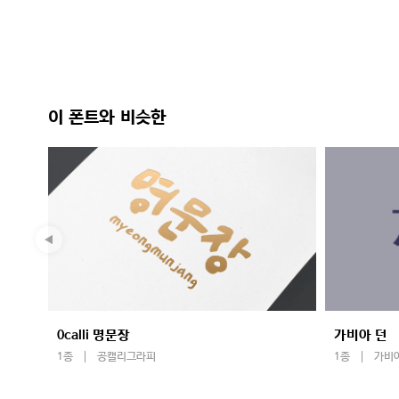
이 폰트와 비슷한
0calli 명문장
가비아 던
1종
공캘리그라피
1종
가비