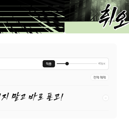
적용
40px
전체 해제
지 말고 바로 폰코!
−