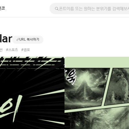
폰코
lar
URL 복사하기
션
#스포츠
#공포