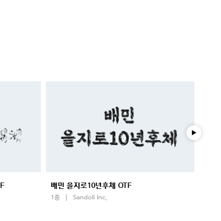
F
배민 을지로10년후체 OTF
배달
1종
Sandoll Inc.
1종