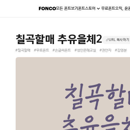
모든 폰트보기
폰트스토어
무료폰트
오직, 윤
칠곡할매 추유을체2
URL 복사하기
#칠곡할매
#무료폰트
#손글씨폰트
#성인문해교실
#권안자
#김영분