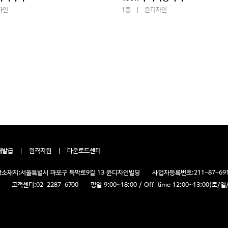
자인
1종
윤디자인
재발급
원격지원
다운로드센터
소재지:
서울특별시 마포구 독막로9길 13 윤디자인빌딩
사업자등록번호:
211-87-69
고객센터:
02-2287-6700
평일 9:00~18:00 / Off-time 12:00~13:00(토