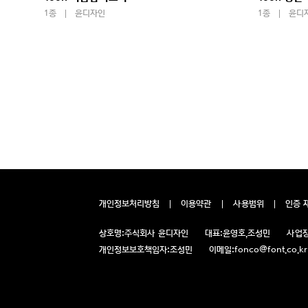
1종
윤디자인
1종
윤디
개인정보처리방침
이용약관
사용범위
인증 
상호명:
주식회사 윤디자인
대표:
윤영호,조성민
사업장
개인정보보호책임자:
조성민
이메일:
fonco@font.co.kr