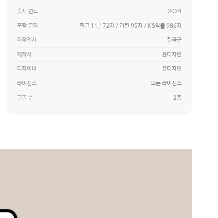
출시 연도
2024
포함 문자
한글 11,172자 / 라틴 95자 / KS약물 986자
저작권사
칠곡군
제작사
윤디자인
디자이너
윤디자인
라이선스
모든 라이선스
글꼴 수
2종