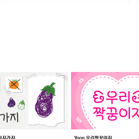
말가지가지
Yoon 우리짝꿍이지