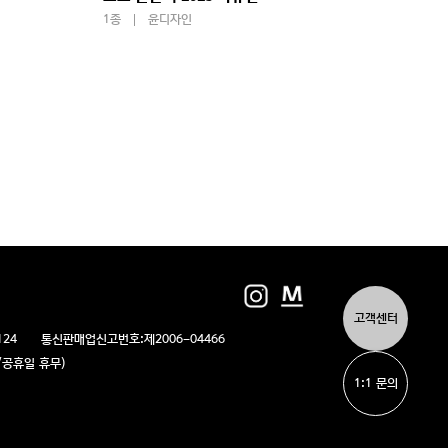
1종
윤디자인
1종
고객센터
124
통신판매업신고번호:
제2006-04466
/일/공휴일 휴무)
1:1 문의