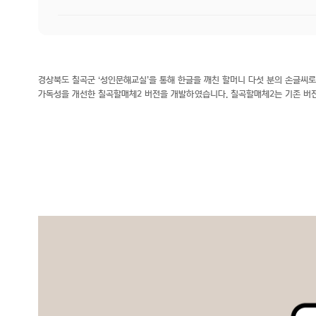
경상북도 칠곡군 ‘성인문해교실’을 통해 한글을 깨친 할머니 다섯 분의 손글씨로
가독성을 개선한 칠곡할매체2 버전을 개발하였습니다. 칠곡할매체2는 기존 버전