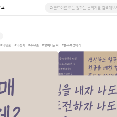
폰코
#이원순
#이종희
#추유을
#할머니글씨
#볼수록정이가