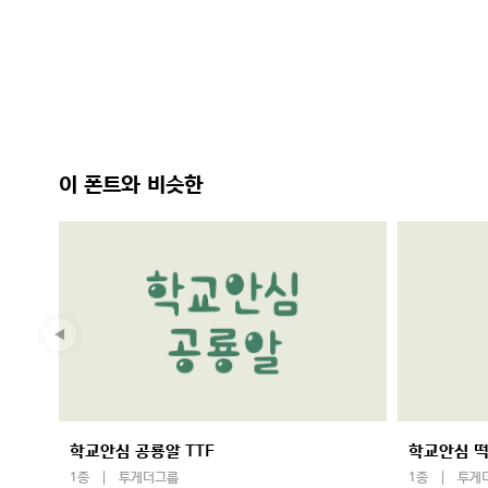
이 폰트와 비슷한
학교안심 공룡알 TTF
학교안심 떡
1종
투게더그룹
1종
투게