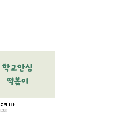
볶이 TTF
더그룹