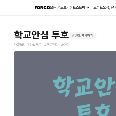
모든 폰트보기
폰트스토어
무료폰트
오직, 윤
학교안심 투호
URL 복사하기
#KERIS
#안심폰트
#무료폰트
#OFL