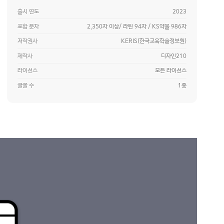
출시 연도
2023
포함 문자
2,350자 이상/ 라틴 94자 / KS약물 986자
저작권사
KERIS(한국교육학술정보원)
제작사
디자인210
라이선스
모든 라이선스
글꼴 수
1종