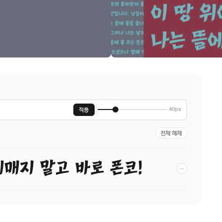
적용
40px
전체 해제
헤매지 말고 바로 폰코!
−