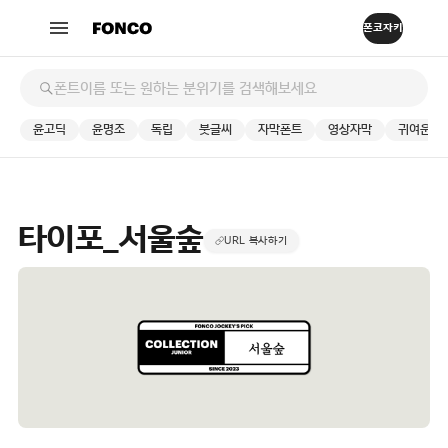
윤고딕
윤명조
독립
붓글씨
자막폰트
영상자막
귀여운
타이포_서울숲
URL 복사하기