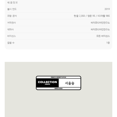
제품정보
출시 연도
2019
포함 문자
한글 2,350 / 영문 95 / KS약물 985
저작권사
타이포디자인연구소
제작사
타이포디자인연구소
라이선스
모든 라이선스
글꼴 수
1종