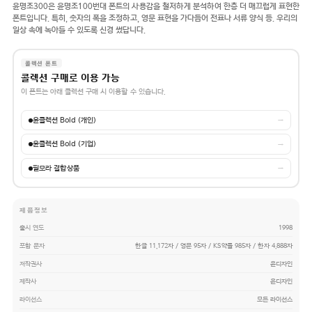
윤명조300은 윤명조100번대 폰트의 사용감을 철저하게 분석하여 한층 더 매끄럽게 표현한
폰트입니다. 특히, 숫자의 폭을 조정하고, 영문 표현을 가다듬어 전표나 서류 양식 등. 우리의
일상 속에 녹아들 수 있도록 신경 썼답니다.
콜렉션 폰트
콜렉션 구매로 이용 가능
이 폰트는 아래 콜렉션 구매 시 이용할 수 있습니다.
윤콜렉션 Bold (개인)
→
윤콜렉션 Bold (기업)
→
필모라 결합상품
→
제품정보
출시 연도
1998
포함 문자
한글 11,172자 / 영문 95자 / KS약물 985자 / 한자 4,888자
저작권사
윤디자인
제작사
윤디자인
라이선스
모든 라이선스