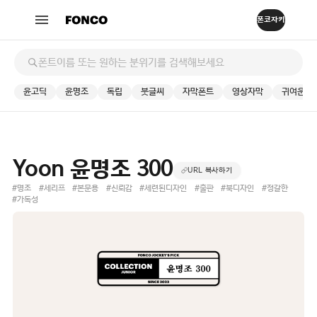
윤고딕
윤명조
독립
붓글씨
자막폰트
영상자막
귀여운
Yoon 윤명조 300
URL 복사하기
#명조
#세리프
#본문용
#신뢰감
#세련된디자인
#출판
#북디자인
#정갈한
#가독성