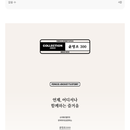
글꼴 수
4종