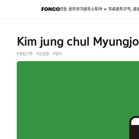
모든 폰트보기
폰트스토어
무료폰트
오직, 윤
Kim jung chul Myungjo
#정림건축
#김정철
#명조