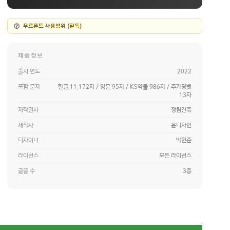
무료폰트 사용범위 (필독)
제품정보
출시 연도
2022
포함 문자
한글 11,172자 / 영문 95자 / KS약물 986자 / 추가딩벳
13자
저작권사
정림건축
제작사
윤디자인
디자이너
박현준
라이선스
모든 라이선스
글꼴 수
3종