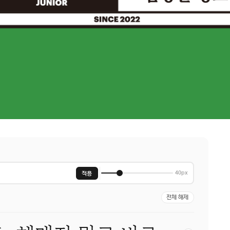
적용
40px
전체 해제