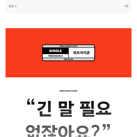
글꼴 수
4종
“
긴 말 필요
”
없잖아요?