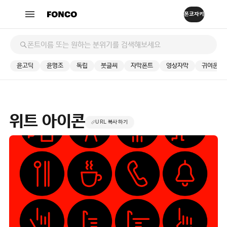
윤고딕
윤명조
독립
붓글씨
자막폰트
영상자막
귀여운
위트 아이콘
URL 복사하기