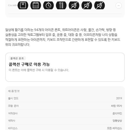
ABCDEabcde
−
CircleBlack
일상에 활기를 더하는 94개의 아이콘 폰트, 위트아이콘은 사람, 물건, 손가락, 방향 등
실용성을 고려한 픽토그램부터 업무 중, 운동 중, 대화 중 등. 이모티콘처럼 나의 상황을
적절하게 표현하는 아이콘까지. 키보드 조작만으로 간편하게 표현할 수 있도록 한 키보드
위의 귀요미랍니다.
콜렉션 폰트
콜렉션 구매로 이용 가능
이 폰트는 아래 콜렉션 구매 시 이용할 수 있습니다.
제품정보
출시 연도
2019
포함 문자
라틴 95자
저작권사
윤디자인
제작사
엉뚱상상
라이선스
모든 라이선스