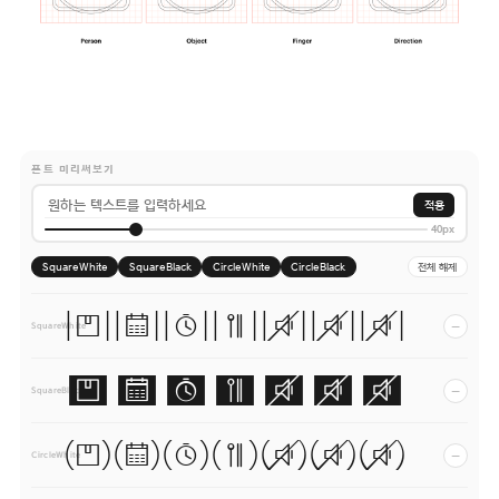
폰트 미리써보기
적용
40px
SquareWhite
SquareBlack
CircleWhite
CircleBlack
전체 해제
ABCDEabcde
−
SquareWhite
ABCDEabcde
−
SquareBlack
ABCDEabcde
−
CircleWhite