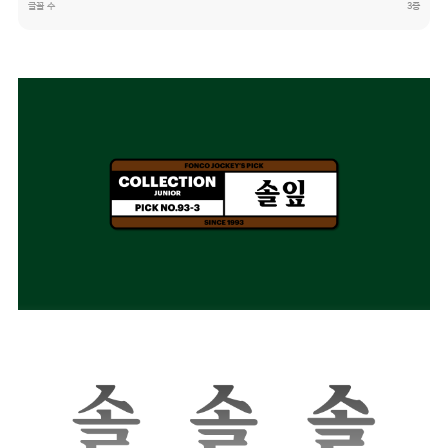
글꼴 수
3종