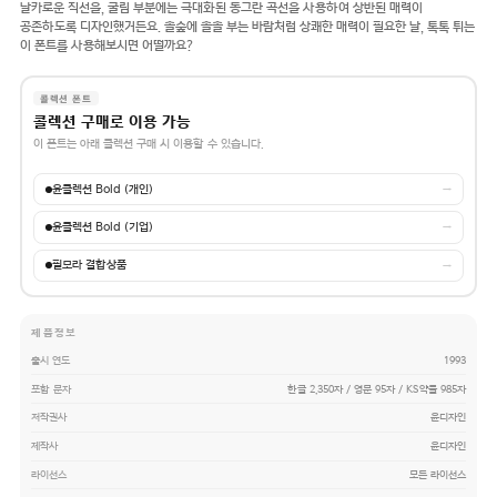
날카로운 직선을, 굴림 부분에는 극대화된 동그란 곡선을 사용하여 상반된 매력이
공존하도록 디자인했거든요. 솔숲에 솔솔 부는 바람처럼 상쾌한 매력이 필요한 날, 톡톡 튀는
이 폰트를 사용해보시면 어떨까요?
콜렉션 폰트
콜렉션 구매로 이용 가능
이 폰트는 아래 콜렉션 구매 시 이용할 수 있습니다.
윤콜렉션 Bold (개인)
→
윤콜렉션 Bold (기업)
→
필모라 결합상품
→
제품정보
출시 연도
1993
포함 문자
한글 2,350자 / 영문 95자 / KS약물 985자
저작권사
윤디자인
제작사
윤디자인
라이선스
모든 라이선스