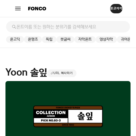
윤고딕
윤명조
독립
붓글씨
자막폰트
영상자막
귀여운
Yoon 솔잎
URL 복사하기