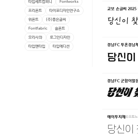
타입세트컴퍼니
Fontworks
교보 손글씨 2025
프리폰트
타이포디자인연구소
당신이 찾
위폰트
(주)좋은글씨
Fontfabric
솔폰트
모리사와
로그인디자인
경남FC 투혼경남
타입앤타입
타입에디션
당신이 
경남FC 군함이말
당신이 찾
©오토노
에이투지체
당신이 