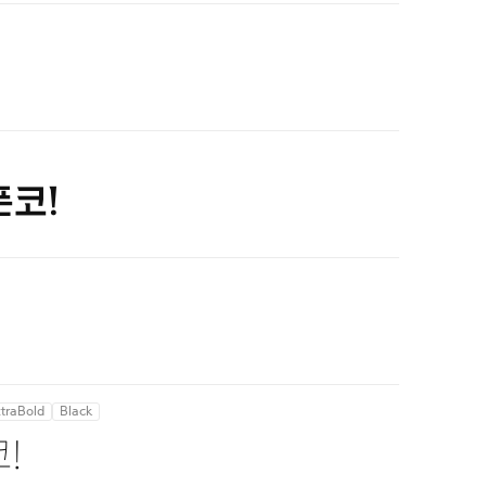
폰코!
xtraBold
Black
!