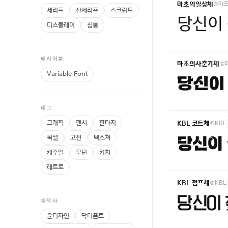
©마
마초의일상체
세리프
산세리프
스크립트
당신이 
디스플레이
심볼
베리어블
©
마초의사춘기체
Variable Font
당신이 
태그
그래픽
팬시
판타지
©KBL
KBL 코트체
픽셀
고전
텍스쳐
당신이 
캐주얼
모던
키치
레트로
©KBL
KBL 점프체
당신이 
제작사
윤디자인
닥터폰트