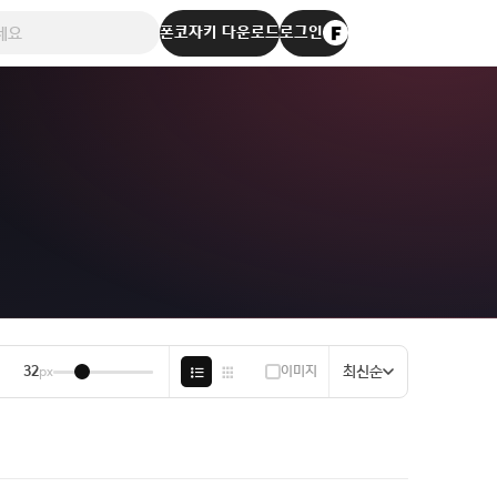
폰코자키 다운로드
로그인
 바로 폰코!
이미지
최신순
px
32