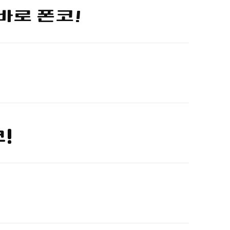
바로 폰코!
코!